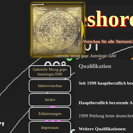
Direkt zum Seiteninhalt
Jahreshor
Astrologische Jahres-Vorschau für alle Sternzei
Gabrielle Moog gepr. Astrologin DAV
Qualifikation
Menü überspringen
Gabrielle Moog gepr.
Astrologin DAV
Seit 1998 hauptberuflich be
Jahresvorschau
Archiv
▼
Hauptberuflich beratende As
Erläuterungen
1999 Prüfung beim deutsche
Impressum
▼
Weitere Qualifikationen: