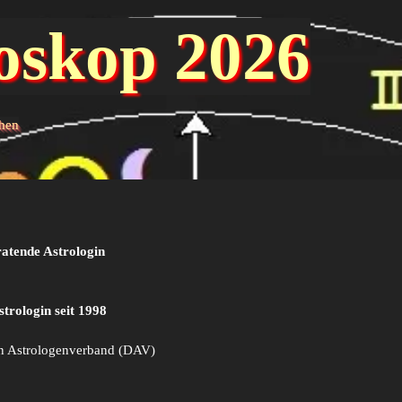
oskop 2026
chen
ratende Astrologin
trologin seit 1998
n Astrologenverband (DAV)