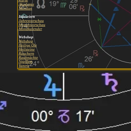
Kurse
Akademie
Mundan
Infoseiten
Jahresvorschau
Monatsvorschau
Mondkalender
Webshop
Webshop
Heilige Öle
Heilsteine
Räuchern
Rauhnächte
Sigillen
Yantra