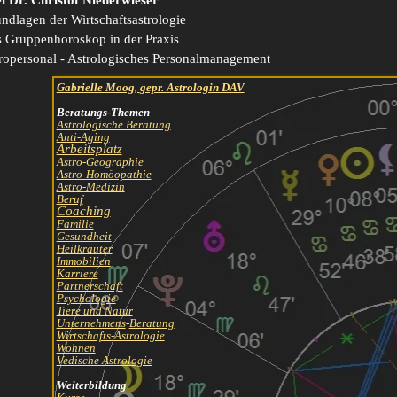
 Dr. Christof Niederwieser
ndlagen der Wirtschaftsastrologie
 Gruppenhoroskop in der Praxis
ropersonal - Astrologisches Personalmanagement
Gabrielle Moog,
gepr. Astrologin DAV
Beratungs-Themen
Astrologische Beratung
Anti-Aging
Arbeitsplatz
Astro-Geographie
Astro-Homöopathie
Astro-Medizin
Beruf
Coaching
Familie
Gesundheit
Heilkräuter
Immobilien
Karriere
Partnerschaft
Psychologie
Tiere und Natur
Unternehmens
-
Beratung
Wirtschafts-Astrologie
Wohnen
Vedische Astrologie
Weiterbildung