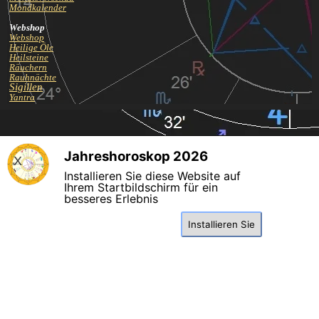
Mondkalender
Webshop
Webshop
Heilige Öle
Heilsteine
Räuchern
Rauhnächte
Sigillen
Yantra
Kontakt
Jahreshoroskop 2026
X
Select Language
▼
Datenschutzerklärung
Cookie-Richtlinie
Installieren Sie diese Website auf
Zurück zum Seiteninhalt
Ihrem Startbildschirm für ein
besseres Erlebnis
Installieren Sie