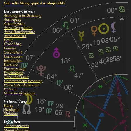
Gabrielle Moog,
gepr. Astrologin DAV
Beratungs-Themen
Astrologische Beratung
Anti-Aging
Arbeitsplatz
Astro-Geographie
Astro-Homöopathie
Astro-Medizin
Beruf
Coaching
Familie
Gesundheit
Heilkräuter
Immobilien
Karriere
Partnerschaft
Psychologie
Tiere und Natur
Unternehmens
-
Beratung
Wirtschafts-Astrologie
Wohnen
Vedische Astrologie
Weiterbildung
Kurse
Akademie
Mundan
Infoseiten
Jahresvorschau
Monatsvorschau